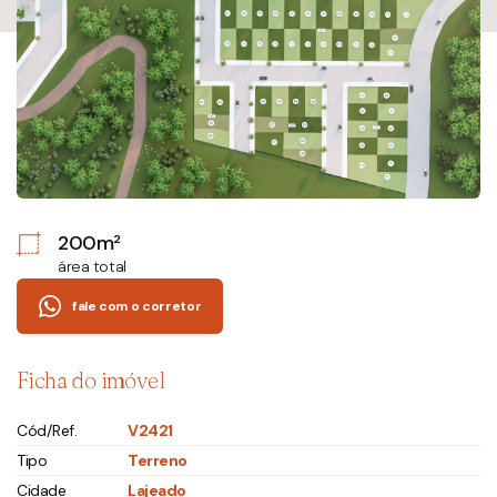
200m²
área total
fale com o corretor
Ficha do imóvel
Cód/Ref.
V2421
Tipo
Terreno
Cidade
Lajeado