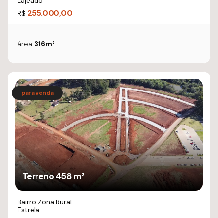
Lajeado
255.000,00
R$
área
316m²
Terreno 458 m²
Bairro Zona Rural
Estrela