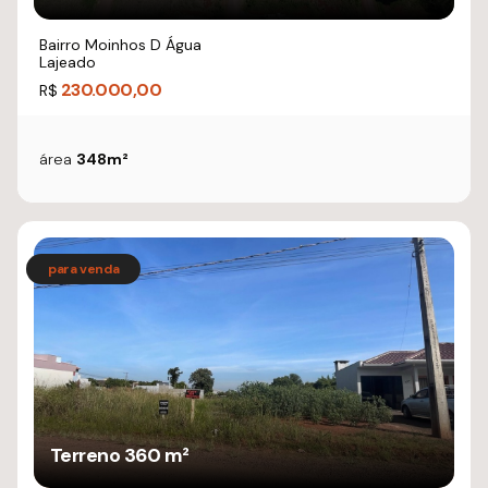
Bairro Moinhos D Água
Lajeado
230.000,00
R$
área
348m²
Terreno 360 m²