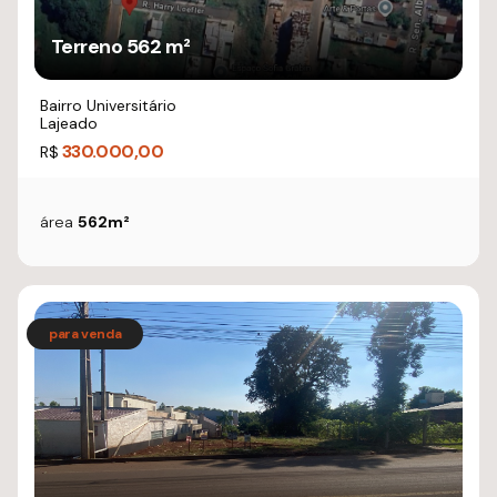
Terreno 562 m²
Bairro Universitário
Lajeado
330.000,00
R$
área
562m²