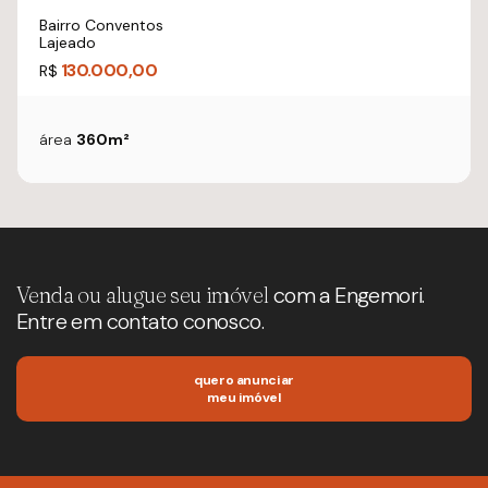
Bairro Conventos
Lajeado
130.000,00
R$
área
360m²
Venda ou alugue seu imóvel
com a Engemori.
Entre em contato conosco.
quero anunciar
meu imóvel