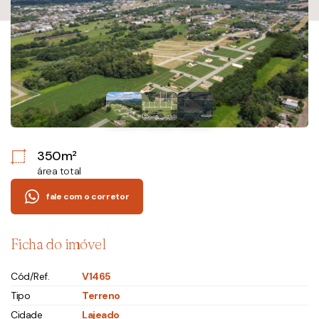
350m²
área total
fale com o corretor
Ficha do imóvel
Cód/Ref.
V1465
Tipo
Terreno
Cidade
Lajeado