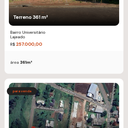
Terreno 361 m²
Bairro Universitário
Lajeado
257.000,00
R$
área
361m²