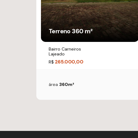
Terreno 360 m²
Bairro Carneiros
Lajeado
265.000,00
R$
área
360m²