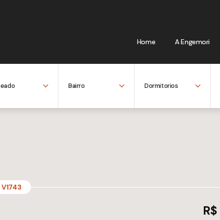
Home
A Engemori
V1743
R$