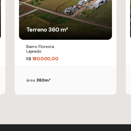
Terreno 360 m²
Bairro Floresta
Lajeado
180.000,00
R$
área
360m²