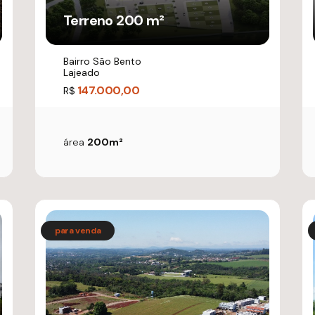
Terreno 200 m²
Bairro São Bento
Lajeado
147.000,00
R$
área
200m²