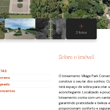
Sobre o imóvel
1743
O loteamento Village Park Conven
erreno
construir o seu lar dos sonhos. C
ajeado
terá espaço de sobra para criar
onventos
aconchegante. Localizado a pouc
loteamento conta com um cantei
garantindo praticidade e beleza 
proporcionam conforto e segura