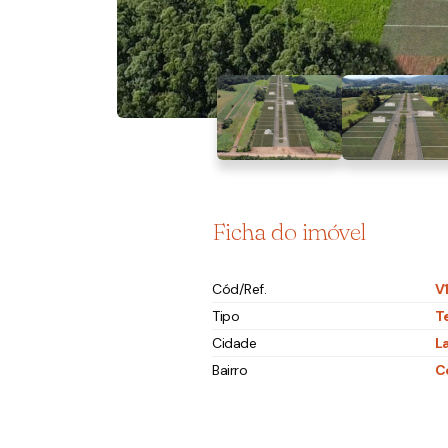
Ficha do imóvel
Cód/Ref.
V
Tipo
T
Cidade
L
Bairro
C