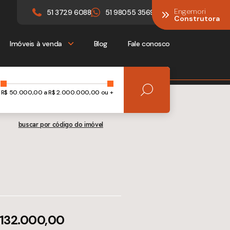
Engemori
Engemori
51 3729 6088
51 98055 3569
Construtora
Construtora
Imóveis à venda
Blog
Fale conosco
R$
50.000,00
a R$
2.000.000,00 ou +
buscar por código do imóvel
 132.000,00