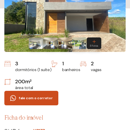
3
1
2
dormitórios (1 suíte)
banheiros
vagas
200m²
área total
fale com o corretor
Ficha do imóvel