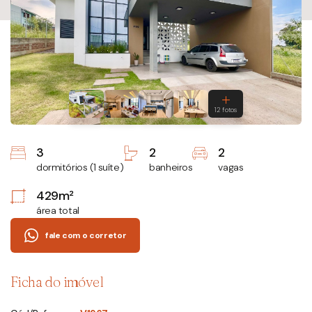
3
2
2
dormitórios (1 suíte)
banheiros
vagas
429m²
área total
fale com o corretor
Ficha do imóvel