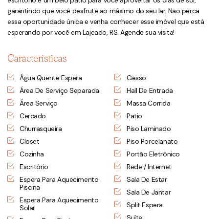
escritório e um belo pátio para você aproveitar os dias de sol,
garantindo que você desfrute ao máximo do seu lar. Não perca
essa oportunidade única e venha conhecer esse imóvel que está
esperando por você em Lajeado, RS. Agende sua visita!
Características
Água Quente Espera
Gesso
Área De Serviço Separada
Hall De Entrada
Área Serviço
Massa Corrida
Cercado
Patio
Churrasqueira
Piso Laminado
Closet
Piso Porcelanato
Cozinha
Portão Eletrônico
Escritório
Rede / Internet
Espera Para Aquecimento
Sala De Estar
Piscina
Sala De Jantar
Espera Para Aquecimento
Split Espera
Solar
Suíte