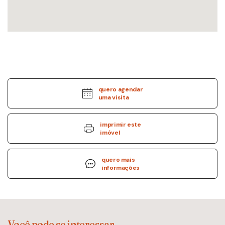
quero agendar
uma visita
imprimir este
imóvel
quero mais
informações
Você pode se interessar