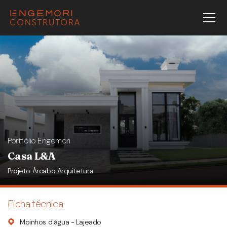
Portfólio Engemori
Casa L&A
Projeto Árcabo Arquitetura
Ficha técnica
Moinhos d'água - Lajeado