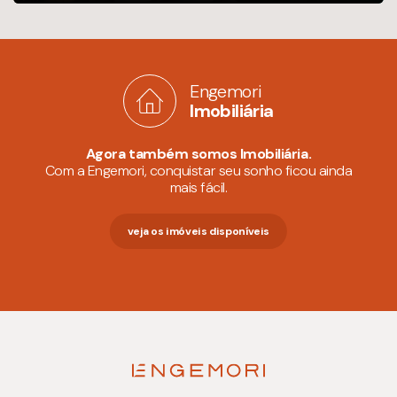
Engemori
Imobiliária
Agora também somos Imobiliária.
Com a Engemori, conquistar seu sonho ficou ainda
mais fácil.
veja os imóveis disponíveis