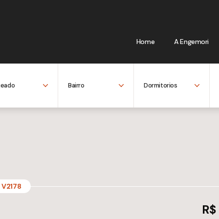
Home
A Engemori
V2178
R$