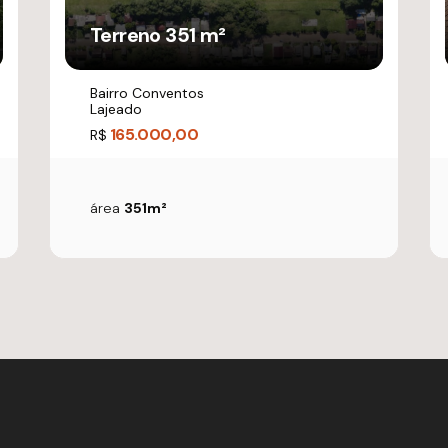
Terreno 351 m²
Bairro Conventos
Lajeado
165.000,00
R$
área
351m²