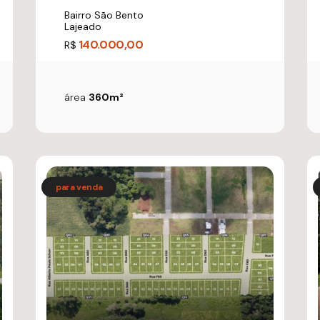
Bairro São Bento
Lajeado
140.000,00
R$
área
360m²