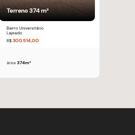
Terreno 374 m²
Bairro Universitário
Lajeado
300.514,00
R$
área
374m²