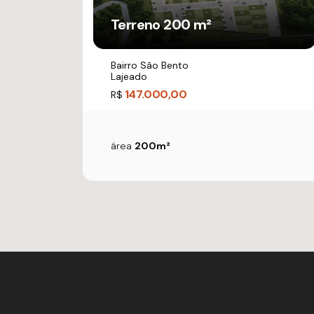
Terreno 200 m²
Bairro São Bento
Lajeado
147.000,00
R$
área
200m²