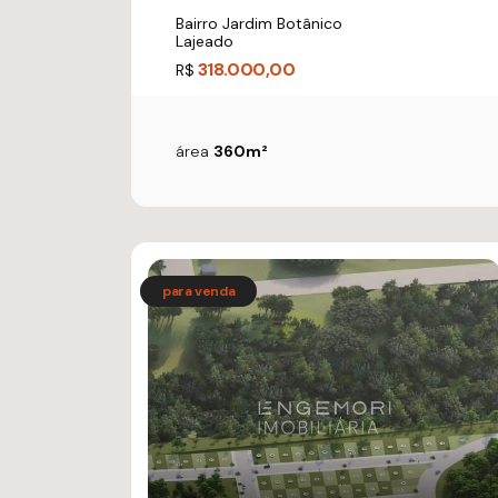
Bairro Jardim Botânico
Lajeado
318.000,00
R$
área
360m²