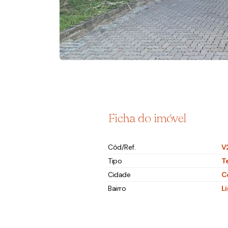
Ficha do imóvel
Cód/Ref.
V
Tipo
T
Cidade
C
Bairro
L