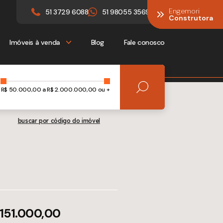
Engemori
Engemori
51 3729 6088
51 98055 3569
Construtora
Construtora
Imóveis à venda
Blog
Fale conosco
R$
50.000,00
a R$
2.000.000,00 ou +
buscar por código do imóvel
 151.000,00