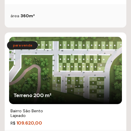
área
360m²
Terreno 200 m²
Bairro São Bento
Lajeado
109.620,00
R$