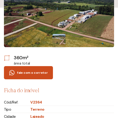
360m²
área total
fale com o corretor
Ficha do imóvel
Cód/Ref.
V2364
Tipo
Terreno
Cidade
Lajeado