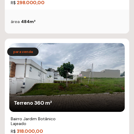
298.000,00
R$
área
484m²
Terreno 360 m²
Bairro Jardim Botânico
Lajeado
318.000,00
R$