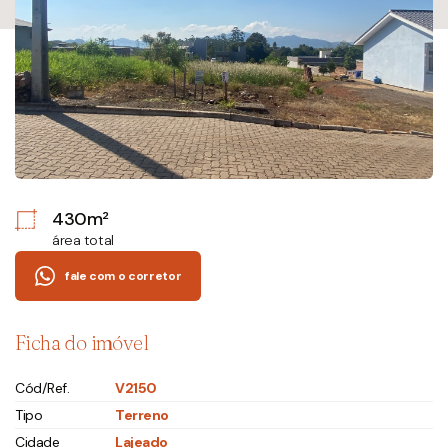
430m²
área total
fale com o corretor
Ficha do imóvel
Cód/Ref.
V2150
Tipo
Terreno
Cidade
Lajeado