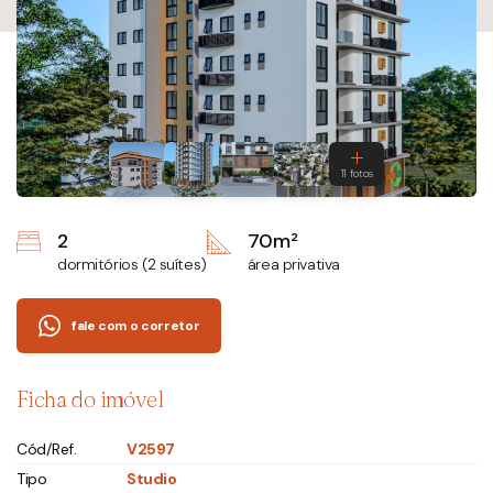
2
70m²
dormitórios (2 suítes)
área privativa
fale com o corretor
Ficha do imóvel
Cód/Ref.
V2597
Tipo
Studio