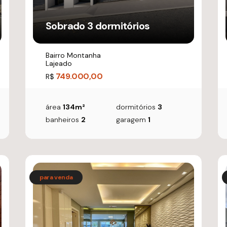
Sobrado 3 dormitórios
Bairro Montanha
Lajeado
749.000,00
R$
área
134m²
dormitórios
3
banheiros
2
garagem
1