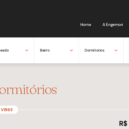
Home
A Engemori
ormitórios
V1963
R$