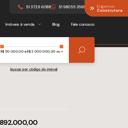
Engemori
Engemori
51 3729 6088
51 98055 3569
Construtora
Construtora
Imóveis à venda
Blog
Fale conosco
R$
50.000,00
a R$
2.000.000,00 ou +
buscar por código do imóvel
 892.000,00