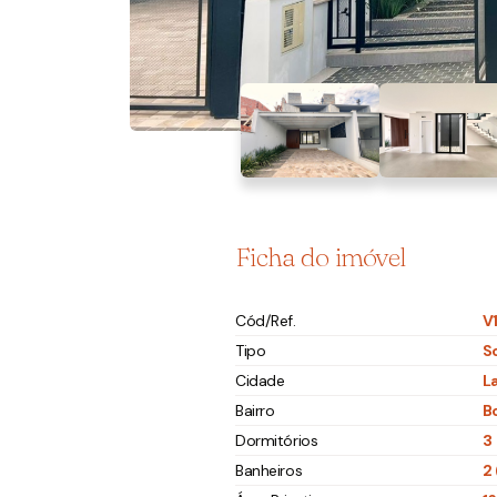
Ficha do imóvel
Cód/Ref.
V
Tipo
S
Cidade
L
Bairro
B
Dormitórios
3
Banheiros
2 