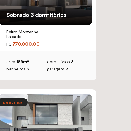
Sobrado 3 dormitórios
Bairro Montanha
Lajeado
770.000,00
R$
área
189m²
dormitórios
3
banheiros
2
garagem
2