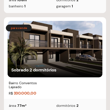
área
106m²
dormitórios
2
banheiro
1
garagem
1
Sobrado 2 dormitórios
Bairro Conventos
Lajeado
330.000,00
R$
área
77m²
dormitórios
2