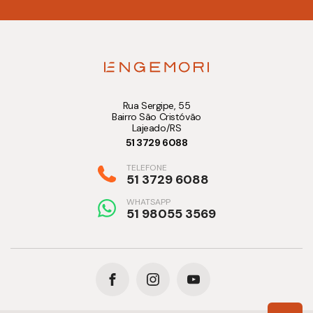
Rua Sergipe, 55
Bairro São Cristóvão
Lajeado/RS
51 3729 6088
TELEFONE
51 3729 6088
WHATSAPP
51 98055 3569