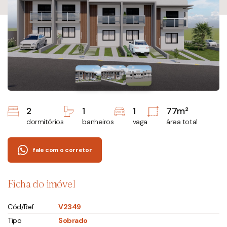
2
1
1
77m²
dormitórios
banheiros
vaga
área total
fale com o corretor
Ficha do imóvel
Cód/Ref.
V2349
Tipo
Sobrado