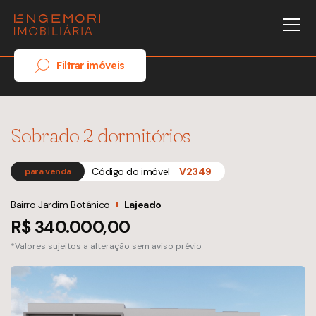
Filtrar imóveis
Sobrado 2 dormitórios
Código do imóvel
V2349
para venda
Bairro Jardim Botânico
Lajeado
R$ 340.000,00
*Valores sujeitos a alteração sem aviso prévio