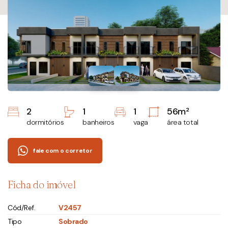
2
1
1
56m²
dormitórios
banheiros
vaga
área total
fale com o corretor
Ficha do imóvel
Cód/Ref.
V2457
Tipo
Sobrado