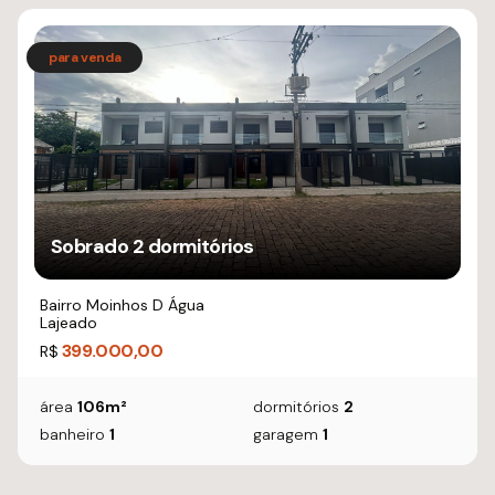
Sobrado 2 dormitórios
Bairro Moinhos D Água
Lajeado
399.000,00
R$
área
106m²
dormitórios
2
banheiro
1
garagem
1