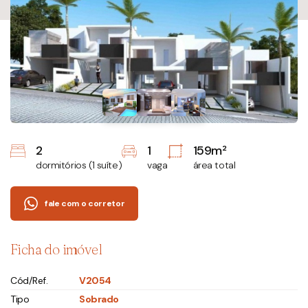
2
1
159m²
dormitórios (1 suíte)
vaga
área total
fale com o corretor
Ficha do imóvel
Cód/Ref.
V2054
Tipo
Sobrado