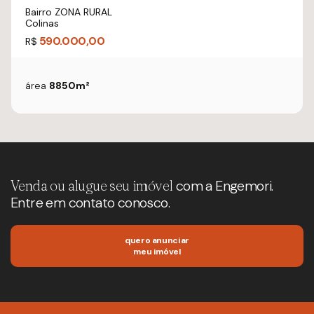
Bairro ZONA RURAL
Colinas
590.000,00
R$
área
8850m²
Venda ou alugue seu imóvel
com a Engemori.
Entre em contato conosco.
quero anunciar
meu imóvel