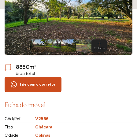
8850m²
área total
fale com o corretor
Ficha do imóvel
Cód/Ref.
V2566
Tipo
Chácara
Cidade
Colinas