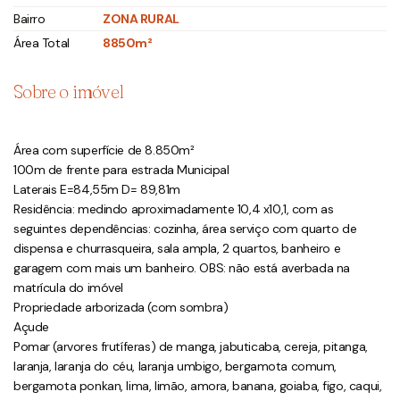
Bairro
ZONA RURAL
Área Total
8850m²
Sobre o imóvel
Área com superfície de 8.850m²
100m de frente para estrada Municipal
Laterais E=84,55m D= 89,81m
Residência: medindo aproximadamente 10,4 x10,1, com as
seguintes dependências: cozinha, área serviço com quarto de
dispensa e churrasqueira, sala ampla, 2 quartos, banheiro e
garagem com mais um banheiro. OBS: não está averbada na
matrícula do imóvel
Propriedade arborizada (com sombra)
Açude
Pomar (arvores frutíferas) de manga, jabuticaba, cereja, pitanga,
laranja, laranja do céu, laranja umbigo, bergamota comum,
bergamota ponkan, lima, limão, amora, banana, goiaba, figo, caqui,