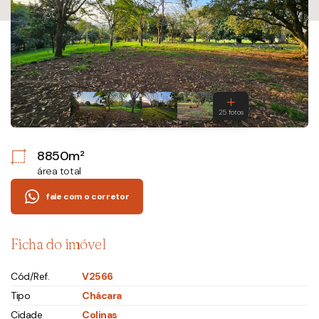
8850m²
área total
fale com o corretor
Ficha do imóvel
Cód/Ref.
V2566
Tipo
Chácara
Cidade
Colinas