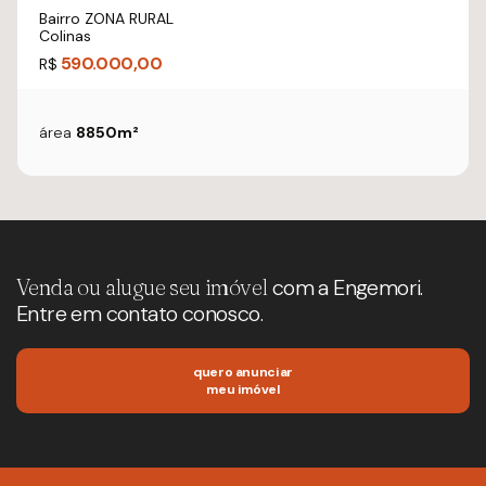
Bairro ZONA RURAL
Colinas
590.000,00
R$
área
8850m²
Venda ou alugue seu imóvel
com a Engemori.
Entre em contato conosco.
quero anunciar
meu imóvel