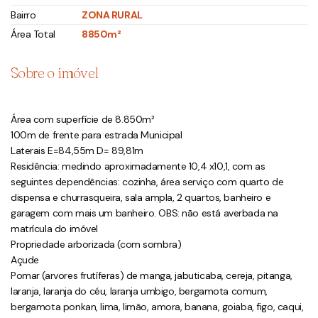
Bairro
ZONA RURAL
Área Total
8850m²
Sobre o imóvel
Área com superfície de 8.850m²
100m de frente para estrada Municipal
Laterais E=84,55m D= 89,81m
Residência: medindo aproximadamente 10,4 x10,1, com as
seguintes dependências: cozinha, área serviço com quarto de
dispensa e churrasqueira, sala ampla, 2 quartos, banheiro e
garagem com mais um banheiro. OBS: não está averbada na
matrícula do imóvel
Propriedade arborizada (com sombra)
Açude
Pomar (arvores frutíferas) de manga, jabuticaba, cereja, pitanga,
laranja, laranja do céu, laranja umbigo, bergamota comum,
bergamota ponkan, lima, limão, amora, banana, goiaba, figo, caqui,