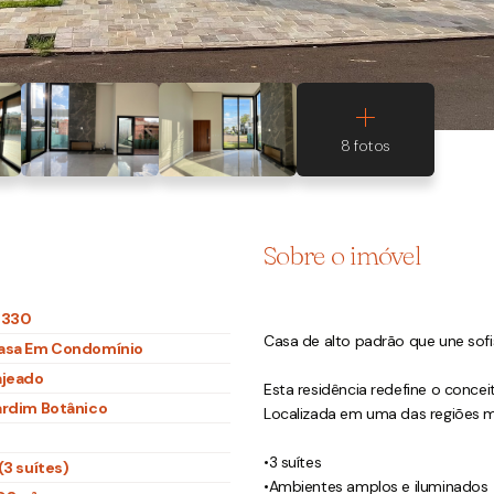
Sobre o imóvel
1330
Casa de alto padrão que une sofi
asa Em Condomínio
ajeado
Esta residência redefine o concei
ardim Botânico
Localizada em uma das regiões ma
•3 suítes
(3 suítes)
•Ambientes amplos e iluminados