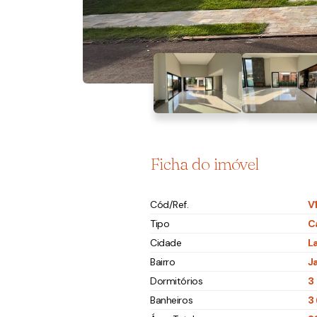
Ficha do imóvel
Cód/Ref.
V
Tipo
C
Cidade
L
Bairro
J
Dormitórios
3
Banheiros
3 