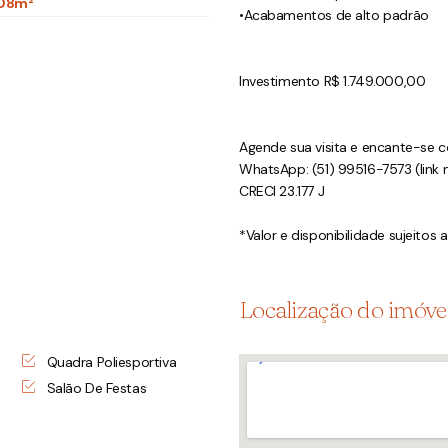
08m²
•Acabamentos de alto padrão
Investimento R$ 1.749.000,00
Agende sua visita e encante-se co
WhatsApp: (51) 99516-7573 (link n
CRECI 23.177 J
*Valor e disponibilidade sujeitos 
Localização do imóve
Quadra Poliesportiva
Salão De Festas