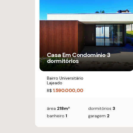
Casa Em Condomínio 3
dormitórios
Bairro Universitário
Lajeado
1.590.000,00
R$
área
218m²
dormitórios
3
banheiro
1
garagem
2