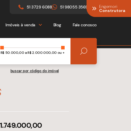
Engemori
Engemori
51 3729 6088
51 98055 3569
Construtora
Construtora
Imóveis à venda
Blog
Fale conosco
R$
50.000,00
a R$
2.000.000,00 ou +
buscar por código do imóvel
s
 1.749.000,00