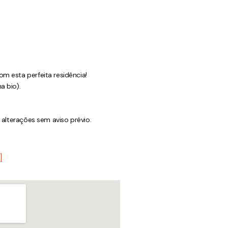
m esta perfeita residência!
a bio).
a alterações sem aviso prévio.
l