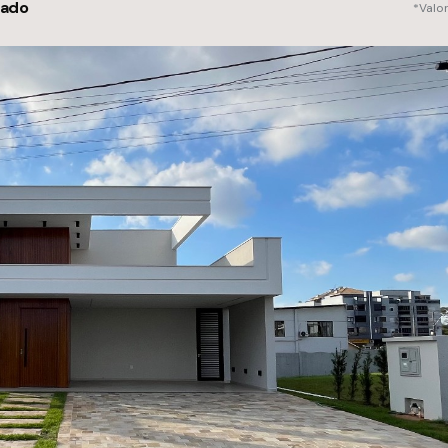
eado
*Valo