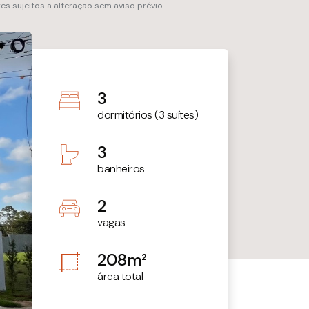
res sujeitos a alteração sem aviso prévio
3
dormitórios (3 suítes)
3
banheiros
2
vagas
208m²
área total