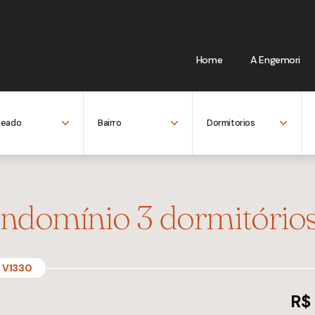
Home
A Engemori
ndomínio 3 dormitório
V1330
R$