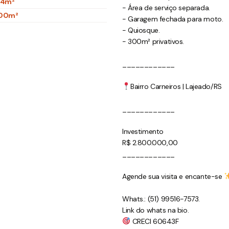
14m²
- Área de serviço separada.
00m²
- Garagem fechada para moto.
- Quiosque.
- 300m² privativos.
____________
Bairro Carneiros | Lajeado/RS
____________
Investimento
R$ 2.800.000,00
____________
Agende sua visita e encante-se
Whats.: (51) 99516-7573.
Link do whats na bio.
CRECI 60643F