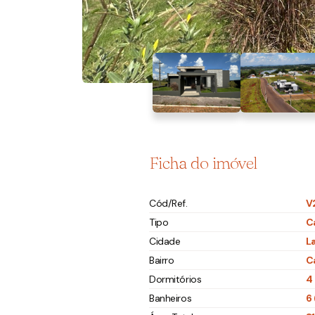
Ficha do imóvel
Cód/Ref.
V
Tipo
C
Cidade
L
Bairro
C
Dormitórios
4
Banheiros
6 