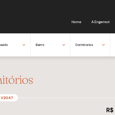
Home
A Engemori
itórios
V2047
R$