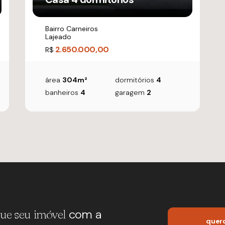
Bairro Carneiros
Lajeado
2.650.000,00
R$
área
304m²
dormitórios
4
banheiros
4
garagem
2
com a
ue seu imóvel
quero