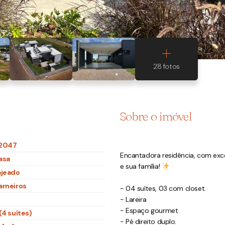
Sobre o imóvel
2047
Encantadora residência, com ex
asa
e sua família!
ajeado
arneiros
- 04 suítes, 03 com closet.
- Lareira
- Espaço gourmet
(4 suítes)
- Pé direito duplo.