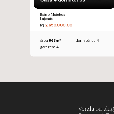
Bairro Moinhos
Lajeado
2.650.000,00
R$
área
963m²
dormitórios
4
garagem
4
Venda ou alug