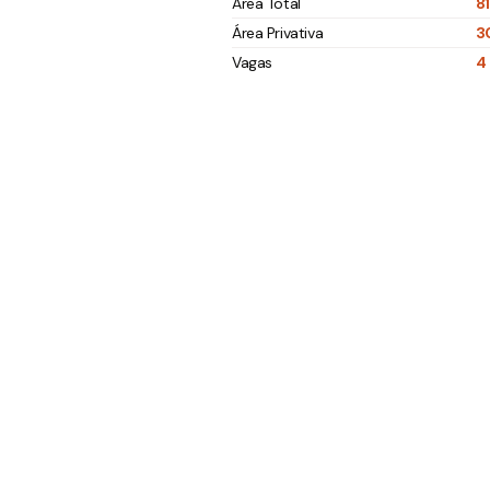
Área Total
8
Área Privativa
3
Vagas
4