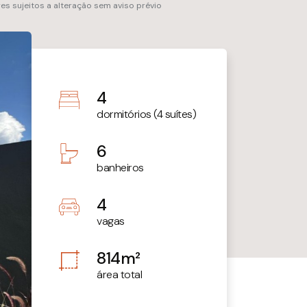
res sujeitos a alteração sem aviso prévio
4
dormitórios (4 suítes)
6
banheiros
4
vagas
814m²
área total