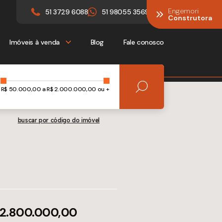
Engemori
Engemori
51 3729 6088
51 98055 3569
Construtora
Construtora
Imóveis à venda
Blog
Fale conosco
R$
50.000,00
a R$
2.000.000,00 ou +
buscar por código do imóvel
 2.800.000,00