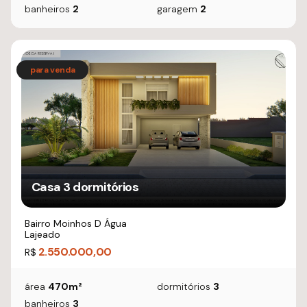
banheiros
2
garagem
2
Casa 3 dormitórios
Bairro Moinhos D Água
Lajeado
2.550.000,00
R$
área
470m²
dormitórios
3
banheiros
3