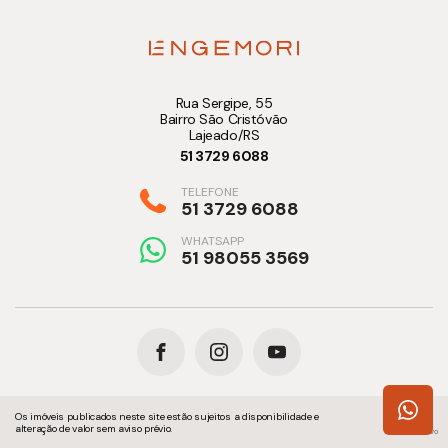
Rua Sergipe, 55
Bairro São Cristóvão
Lajeado/RS
51 3729 6088
TELEFONE
51 3729 6088
WHATSAPP
51 98055 3569
Os imóveis publicados neste site estão sujeitos a disponibilidade e
alteração de valor sem aviso prévio.
bravo