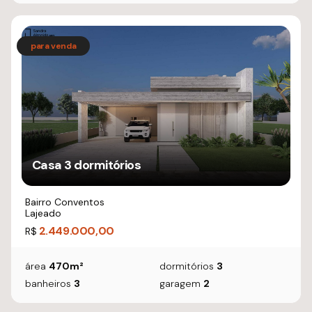
Casa 3 dormitórios
Bairro Conventos
Lajeado
2.449.000,00
R$
área
470m²
dormitórios
3
banheiros
3
garagem
2