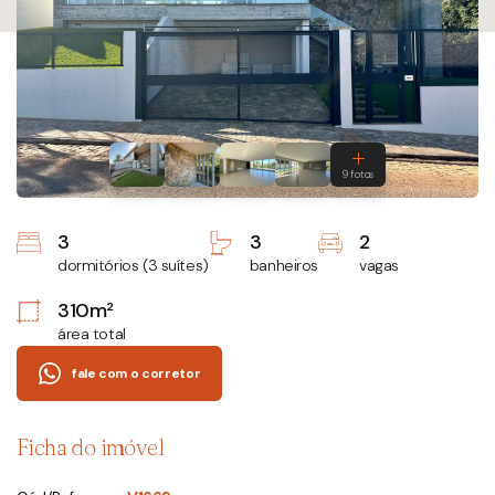
3
3
2
dormitórios (3 suítes)
banheiros
vagas
310m²
área total
fale com o corretor
Ficha do imóvel