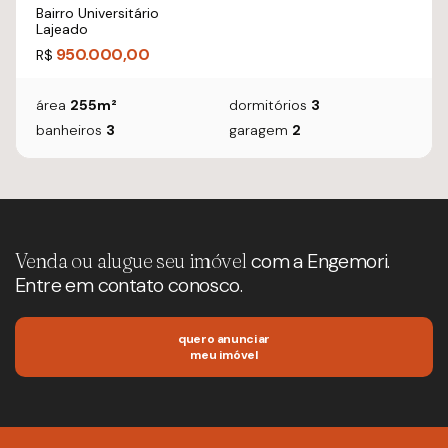
Bairro Universitário
Lajeado
950.000,00
R$
área
255m²
dormitórios
3
banheiros
3
garagem
2
Venda ou alugue seu imóvel
com a Engemori.
Entre em contato conosco.
quero anunciar
meu imóvel