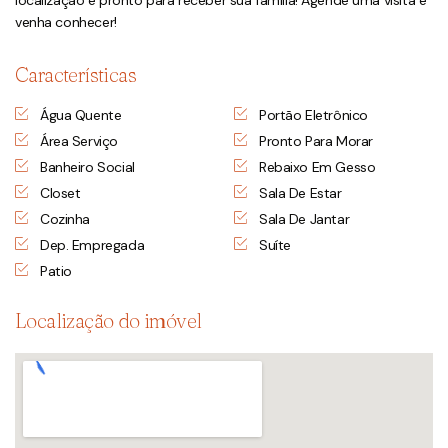
localização e pronto para receber sua família! Agende uma visita e
venha conhecer!
Características
Água Quente
Portão Eletrônico
Área Serviço
Pronto Para Morar
Banheiro Social
Rebaixo Em Gesso
Closet
Sala De Estar
Cozinha
Sala De Jantar
Dep. Empregada
Suíte
Patio
Localização do imóvel