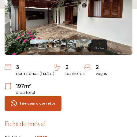
3
2
2
dormitórios (1 suíte)
banheiros
vagas
197m²
área total
fale com o corretor
Ficha do imóvel