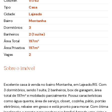
Cód/Ref.
V1763
Tipo
Casa
Cidade
Lajeado
Bairro
Montanha
Dormitórios
3
Banheiros
2 (1 suíte)
Área Total
197m²
Área Privativa
197m²
Vagas
2
Sobre o imóvel
Excelente casa à venda no bairro Montanha, em Lajeado/RS. Com
3 dormitórios, sendo 1 suíte, 2 banheiros, box de garagem, área
total de 197m² e mobiliado parcialmente. Possui características
como água quente, área de serviço, closet, cozinha, pátio, portão
eletrônico, rebaixe em gesso e está pronto para morar. Com ótima