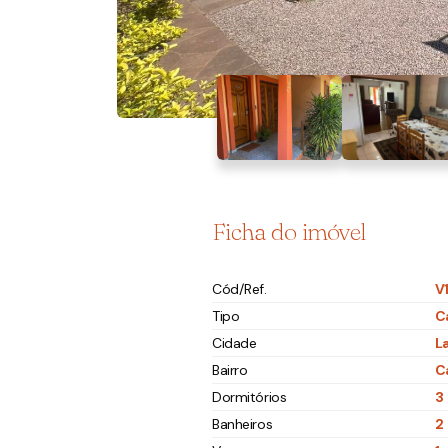
Ficha do imóvel
Cód/Ref.
V
Tipo
C
Cidade
L
Bairro
C
Dormitórios
3
Banheiros
2