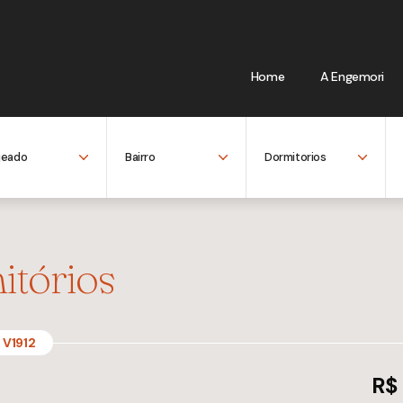
Home
A Engemori
itórios
V1912
R$