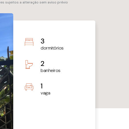
res sujeitos a alteração sem aviso prévio
3
dormitórios
2
banheiros
1
vaga