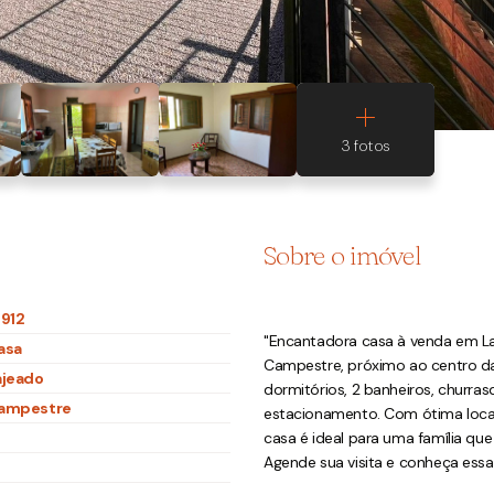
Sobre o imóvel
1912
"Encantadora casa à venda em Laj
asa
Campestre, próximo ao centro da 
ajeado
dormitórios, 2 banheiros, churra
ampestre
estacionamento. Com ótima local
casa é ideal para uma família que
Agende sua visita e conheça essa