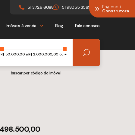
Engemori
Engemori
51 3729 6088
51 98055 3569
Construtora
Construtora
Imóveis à venda
Blog
Fale conosco
R$
50.000,00
a R$
2.000.000,00 ou +
buscar por código do imóvel
 498.500,00