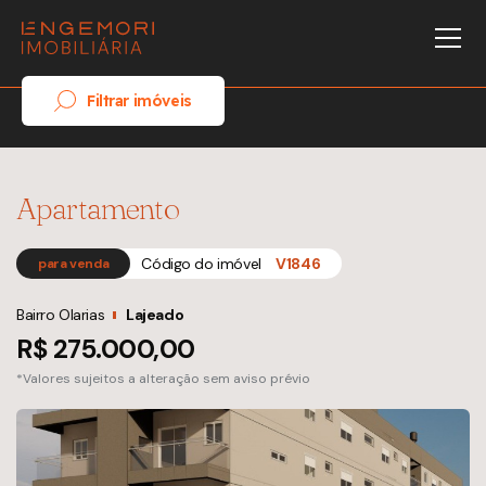
Filtrar imóveis
Apartamento
Código do imóvel
V1846
para venda
Bairro Olarias
Lajeado
R$ 275.000,00
*Valores sujeitos a alteração sem aviso prévio