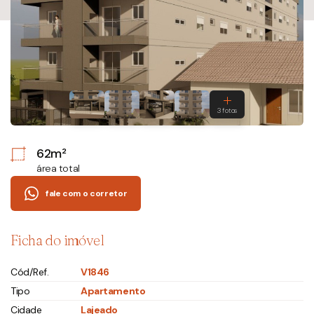
62m²
área total
fale com o corretor
Ficha do imóvel
Cód/Ref.
V1846
Tipo
Apartamento
Cidade
Lajeado