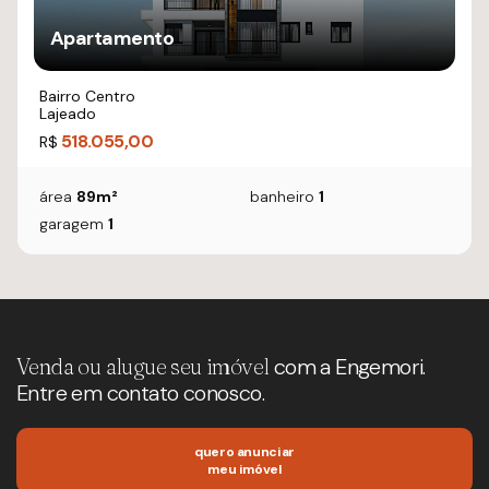
Apartamento
Bairro Centro
Lajeado
518.055,00
R$
área
89m²
banheiro
1
garagem
1
Venda ou alugue seu imóvel
com a Engemori.
Entre em contato conosco.
quero anunciar
meu imóvel