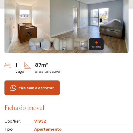
1
87m²
vaga
área privativa
fale com o corretor
Ficha do imóvel
Cód/Ref.
V1932
Tipo
Apartamento