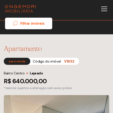
Filtrar imóveis
Apartamento
Código do imóvel
V1932
para venda
Bairro Centro
Lajeado
R$ 640.000,00
*Valores sujeitos a alteração sem aviso prévio