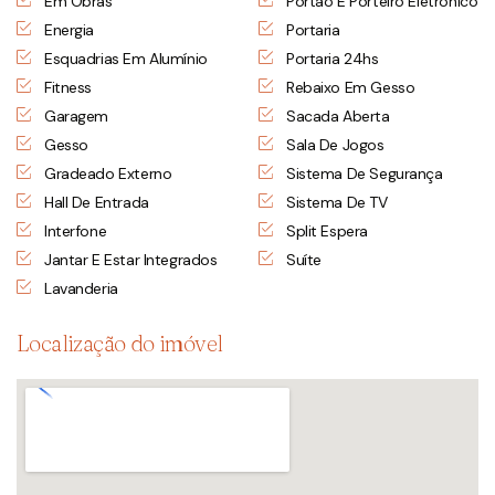
Em Obras
Portão E Porteiro Eletrônico
Energia
Portaria
Esquadrias Em Alumínio
Portaria 24hs
Fitness
Rebaixo Em Gesso
Garagem
Sacada Aberta
Gesso
Sala De Jogos
Gradeado Externo
Sistema De Segurança
Hall De Entrada
Sistema De TV
Interfone
Split Espera
Jantar E Estar Integrados
Suíte
Lavanderia
Localização do imóvel