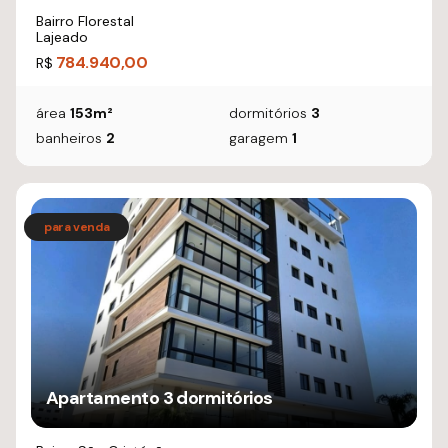
Bairro Florestal
Lajeado
784.940,00
R$
área
153m²
dormitórios
3
banheiros
2
garagem
1
Apartamento 3 dormitórios