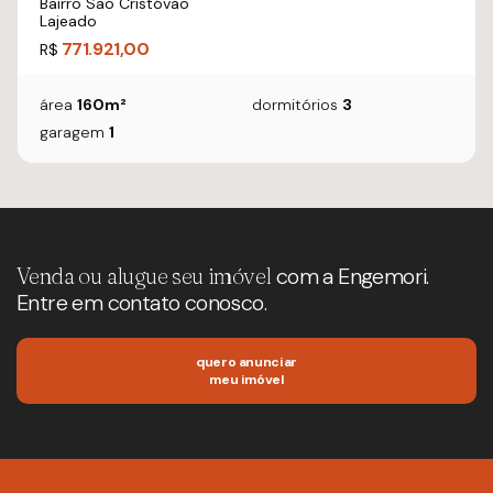
Bairro São Cristóvão
Lajeado
771.921,00
R$
área
160m²
dormitórios
3
garagem
1
Venda ou alugue seu imóvel
com a Engemori.
Entre em contato conosco.
quero anunciar
meu imóvel