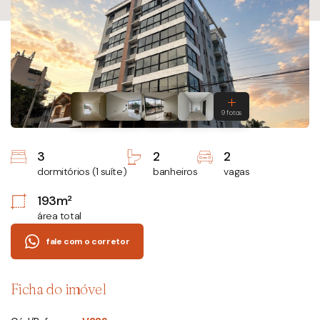
3
2
2
dormitórios (1 suíte)
banheiros
vagas
193m²
área total
fale com o corretor
Ficha do imóvel