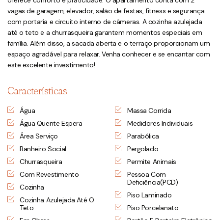
oferece conforto e praticidade. O apartamento conta com 2
vagas de garagem, elevador, salão de festas, fitness e segurança
com portaria e circuito interno de câmeras. A cozinha azulejada
até o teto e a churrasqueira garantem momentos especiais em
família. Além disso, a sacada aberta e o terraço proporcionam um
espaço agradável para relaxar. Venha conhecer e se encantar com
este excelente investimento!
Características
Água
Massa Corrida
Água Quente Espera
Medidores Individuais
Área Serviço
Parabólica
Banheiro Social
Pergolado
Churrasqueira
Permite Animais
Com Revestimento
Pessoa Com
Deficiência(PCD)
Cozinha
Piso Laminado
Cozinha Azulejada Até O
Teto
Piso Porcelanato