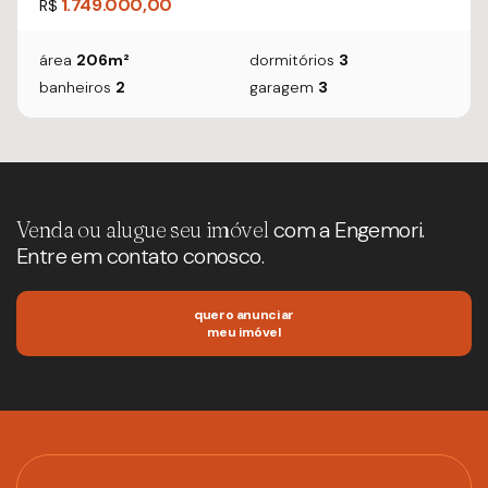
1.749.000,00
R$
área
206m²
dormitórios
3
banheiros
2
garagem
3
Venda ou alugue seu imóvel
com a Engemori.
Entre em contato conosco.
quero anunciar
meu imóvel