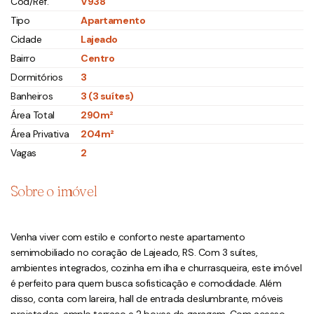
Cód/Ref.
V938
Tipo
Apartamento
Cidade
Lajeado
Bairro
Centro
Dormitórios
3
Banheiros
3 (3 suítes)
Área Total
290m²
Área Privativa
204m²
Vagas
2
Sobre o imóvel
Venha viver com estilo e conforto neste apartamento
semimobiliado no coração de Lajeado, RS. Com 3 suítes,
ambientes integrados, cozinha em ilha e churrasqueira, este imóvel
é perfeito para quem busca sofisticação e comodidade. Além
disso, conta com lareira, hall de entrada deslumbrante, móveis