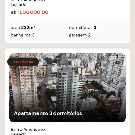
Lajeado
1.900.000,00
R$
área
232m²
dormitórios
3
banheiros
3
garagem
2
Apartamento 3 dormitórios
Bairro Americano
Lajeado