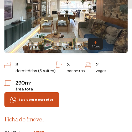
3
3
2
dormitórios (3 suítes)
banheiros
vagas
290m²
área total
fale com o corretor
Ficha do imóvel