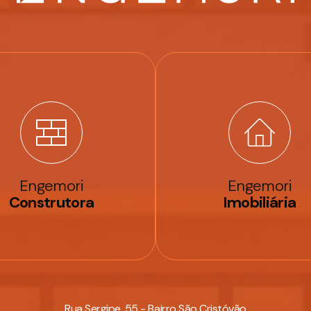
Engemori
Engemori
Construtora
Imobiliária
Rua Sergipe, 55 - Bairro São Cristóvão