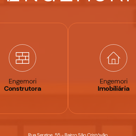
Engemori
Engemori
Construtora
Imobiliária
Rua Sergipe, 55 - Bairro São Cristóvão