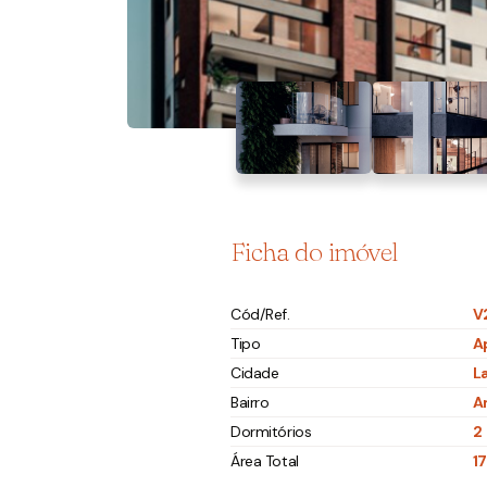
Ficha do imóvel
Cód/Ref.
V
Tipo
A
Cidade
L
Bairro
A
Dormitórios
2
Área Total
1