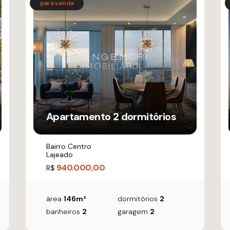
Apartamento 2 dormitórios
Bairro Centro
Lajeado
940.000,00
R$
área
146m²
dormitórios
2
banheiros
2
garagem
2