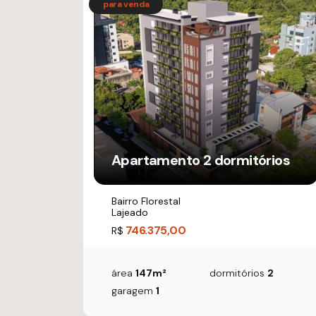
Apartamento 2 dormitórios
Bairro Florestal
Lajeado
746.375,00
R$
área
147m²
dormitórios
2
garagem
1