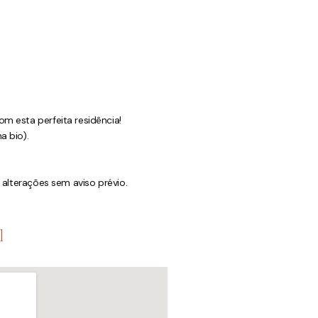
m esta perfeita residência!
a bio).
a alterações sem aviso prévio.
l