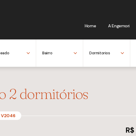
Home
A Engemori
 2 dormitórios
V2046
R$