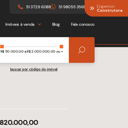
Engemori
Engemori
51 3729 6088
51 98055 3569
Construtora
Construtora
Imóveis à venda
Blog
Fale conosco
R$
50.000,00
a R$
2.000.000,00 ou +
buscar por código do imóvel
 820.000,00