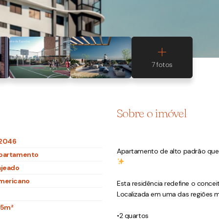
Sobre o imóvel
2046
Apartamento de alto padrão que u
partamento
ajeado
mericano
Esta residência redefine o concei
Localizada em uma das regiões ma
75m²
•2 quartos