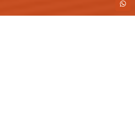
Blog
Engemori
GERAL
Tudo que você precisa saber sobre
jardins verticais e telhados verdes
Postado em 28 de janeiro de 2022
Sinal de sofisticação e conscientização ambiental são os
telhados verdes ou jardins verticais, além de serem alvos de
políticas públicas e incentivo nas grandes cidades globais.
Em São Paulo, Nova York e Paris, há uma lei que obriga os
prédios comerciais a instalarem essas estruturas, além de