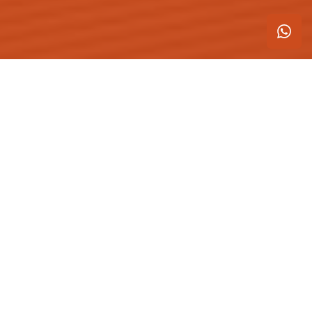
Blog
Engemori
GERAL
Descubra o que é o IVAR, novo índice
para aluguéis
O mercado de aluguel de imóveis residenciais vinha
encontrando dificuldades para estabelecer um índice de
preços “apropriado” para o reajuste anual de seus
contratos.
Postado em 25 de fevereiro de 2022