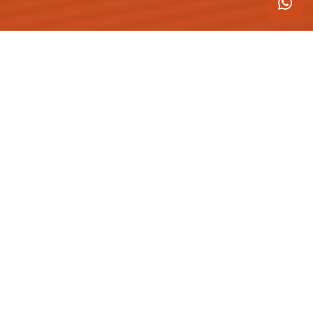
Blog
Engemori
GERAL
Construir x reformar: entenda o que
considerar
Postado em 31 de janeiro de 2022
Quando adquirimos um imóvel podemos ficar em dúvida ao
escolher qual é a melhor opção devemos seguir: construir ou
reformar.
Em alguns casos, construir é melhor do que restaurar danos
estruturais e trocar as instalações elétricas e hidráulicas.