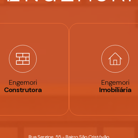
Engemori
Engemori
Construtora
Imobiliária
Rua Sergipe, 55 - Bairro São Cristóvão