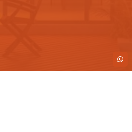
Blog
Construtora
Ops! Parece que não há nada aqui.
veja mais conteúdo